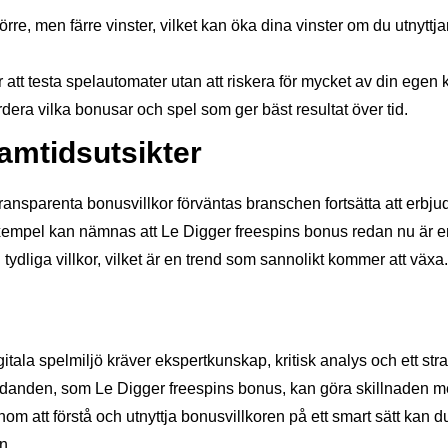
rre, men färre vinster, vilket kan öka dina vinster om du utnyttj
tt testa spelautomater utan att riskera för mycket av din egen k
rdera vilka bonusar och spel som ger bäst resultat över tid.
amtidsutsikter
ansparenta bonusvillkor förväntas branschen fortsätta att erbj
exempel kan nämnas att Le Digger freespins bonus redan nu är e
tydliga villkor, vilket är en trend som sannolikt kommer att växa.
itala spelmiljö kräver ekspertkunskap, kritisk analys och ett stra
udanden, som Le Digger freespins bonus, kan göra skillnaden m
Genom att förstå och utnyttja bonusvillkoren på ett smart sätt kan d
n.