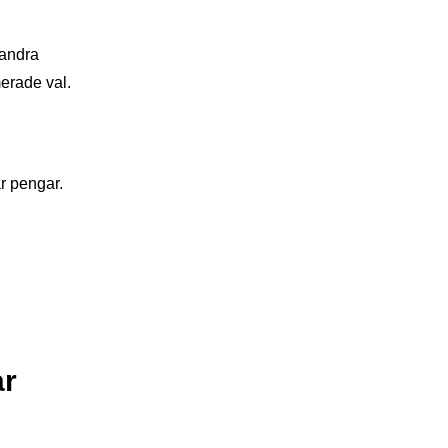
 andra
erade val.
r pengar.
ar