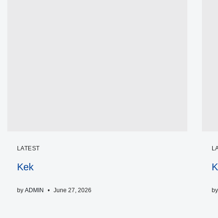
LATEST
L
Kek
K
by
ADMIN
June 27, 2026
b