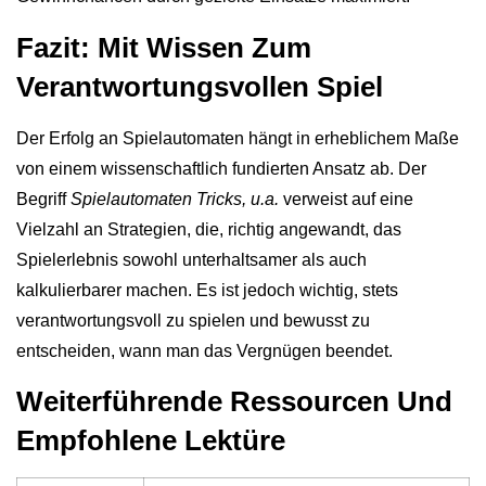
Fazit: Mit Wissen Zum
Verantwortungsvollen Spiel
Der Erfolg an Spielautomaten hängt in erheblichem Maße
von einem wissenschaftlich fundierten Ansatz ab. Der
Begriff
Spielautomaten Tricks, u.a.
verweist auf eine
Vielzahl an Strategien, die, richtig angewandt, das
Spielerlebnis sowohl unterhaltsamer als auch
kalkulierbarer machen. Es ist jedoch wichtig, stets
verantwortungsvoll zu spielen und bewusst zu
entscheiden, wann man das Vergnügen beendet.
Weiterführende Ressourcen Und
Empfohlene Lektüre