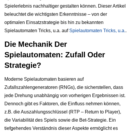
Spielerlebnis nachhaltiger gestalten können. Dieser Artikel
beleuchtet die wichtigsten Erkenntnisse – von der
optimalen Einsatzstrategie bis hin zu bekannten
Spielautomaten Tricks, u.a. auf
Spielautomaten Tricks, u.a.
.
Die Mechanik Der
Spielautomaten: Zufall Oder
Strategie?
Moderne Spielautomaten basieren auf
Zufallszahlengeneratoren (RNGs), die sicherstellen, dass
jede Drehung unabhängig von vorherigen Ergebnissen ist.
Dennoch gibt es Faktoren, die Einfluss nehmen können,
z.B. die Auszahlungsschlüssel (RTP – Return to Player),
die Variabilität des Spiels sowie die Bet-Strategie. Ein
tiefgehendes Verständnis dieser Aspekte ermöglicht es