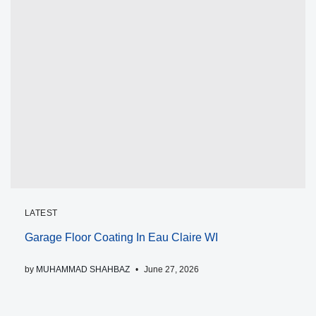
LATEST
Garage Floor Coating In Eau Claire WI
by
MUHAMMAD SHAHBAZ
June 27, 2026